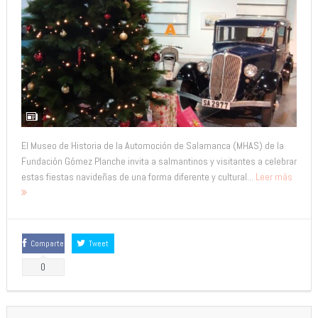
El Museo de Historia de la Automoción de Salamanca (MHAS) de la
Fundación Gómez Planche invita a salmantinos y visitantes a celebrar
estas fiestas navideñas de una forma diferente y cultural...
Leer más
Comparte
Tweet
0