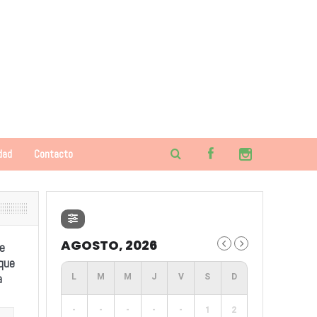
dad
Contacto
AGOSTO, 2026
e
 que
a
-
-
-
-
-
1
2