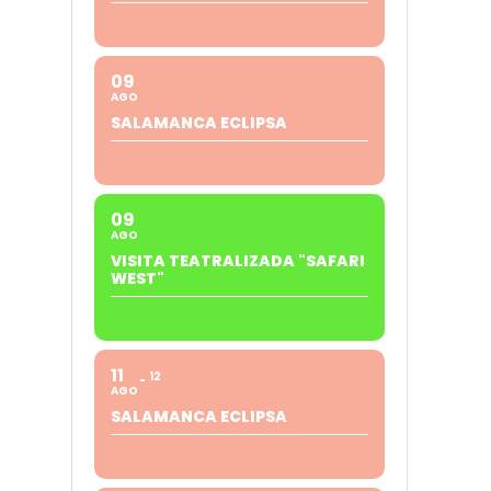
09
AGO
SALAMANCA ECLIPSA
09
AGO
VISITA TEATRALIZADA "SAFARI
WEST"
11
12
AGO
SALAMANCA ECLIPSA