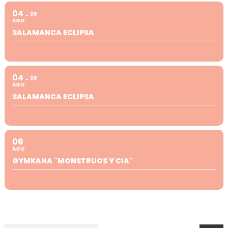
04
08
AGO
SALAMANCA ECLIPSA
04
08
AGO
SALAMANCA ECLIPSA
06
AGO
GYMKANA "MONSTRUOS Y CIA"