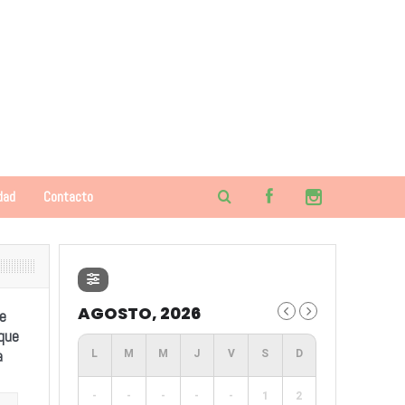
dad
Contacto
AGOSTO, 2026
e
 que
a
-
-
-
-
-
1
2