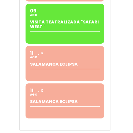
09
AGO
VISITA TEATRALIZADA "SAFARI
WEST"
11
12
AGO
SALAMANCA ECLIPSA
11
12
AGO
SALAMANCA ECLIPSA