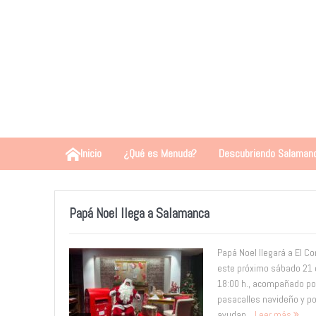
Inicio
¿Qué es Menuda?
Descubriendo Salaman
Papá Noel llega a Salamanca
Papá Noel llegará a El C
este próximo sábado 21 d
18:00 h., acompañado po
pasacalles navideño y 
ayudan...
Leer más