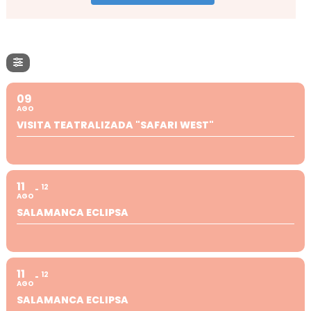
09
AGO
VISITA TEATRALIZADA "SAFARI WEST"
11
12
AGO
SALAMANCA ECLIPSA
11
12
AGO
SALAMANCA ECLIPSA