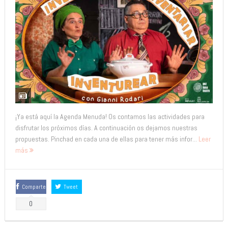
¡Ya está aquí la Agenda Menuda! Os contamos las actividades para
disfrutar los próximos días. A continuación os dejamos nuestras
propuestas. Pinchad en cada una de ellas para tener más infor...
Leer
más
Comparte
Tweet
0