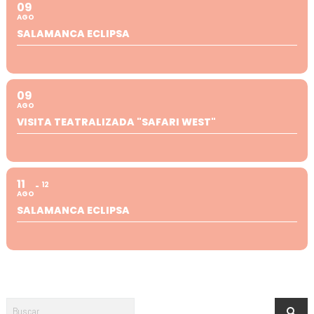
09
AGO
SALAMANCA ECLIPSA
09
AGO
VISITA TEATRALIZADA "SAFARI WEST"
11
12
AGO
SALAMANCA ECLIPSA