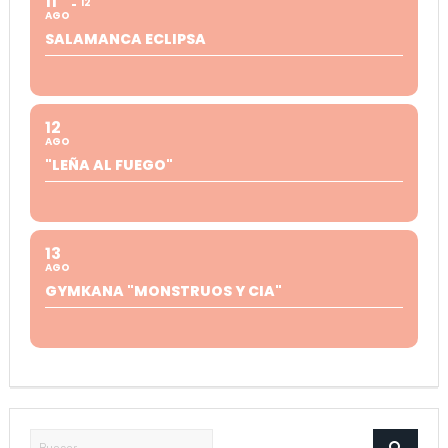
11
12
AGO
SALAMANCA ECLIPSA
12
AGO
"LEÑA AL FUEGO"
13
AGO
GYMKANA "MONSTRUOS Y CIA"