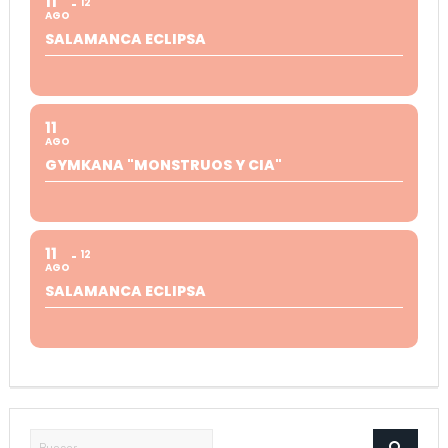
11
12
AGO
SALAMANCA ECLIPSA
11
AGO
GYMKANA "MONSTRUOS Y CIA"
11
12
AGO
SALAMANCA ECLIPSA