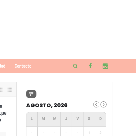
dad
Contacto
AGOSTO, 2026
e
 que
a
-
-
-
-
-
1
2