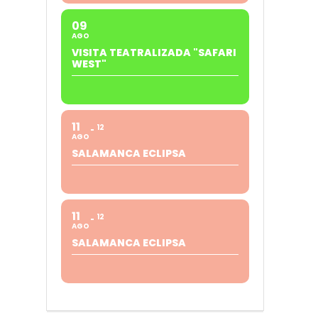
09
AGO
VISITA TEATRALIZADA "SAFARI
WEST"
11
12
AGO
SALAMANCA ECLIPSA
11
12
AGO
SALAMANCA ECLIPSA