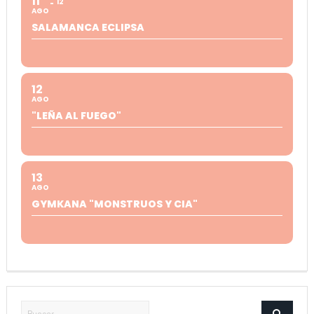
11
12
AGO
SALAMANCA ECLIPSA
12
AGO
"LEÑA AL FUEGO"
13
AGO
GYMKANA "MONSTRUOS Y CIA"