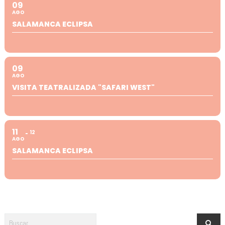
09
AGO
SALAMANCA ECLIPSA
09
AGO
VISITA TEATRALIZADA "SAFARI WEST"
11
12
AGO
SALAMANCA ECLIPSA