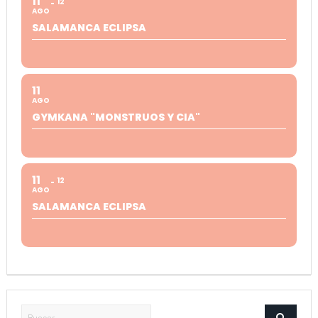
11
12
AGO
SALAMANCA ECLIPSA
11
AGO
GYMKANA "MONSTRUOS Y CIA"
11
12
AGO
SALAMANCA ECLIPSA