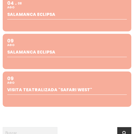
04
08
AGO
SALAMANCA ECLIPSA
09
AGO
SALAMANCA ECLIPSA
09
AGO
VISITA TEATRALIZADA "SAFARI WEST"