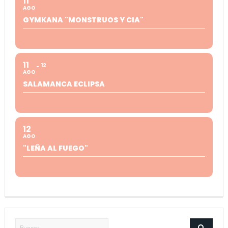
11
AGO
GYMKANA "MONSTRUOS Y CIA"
11
12
AGO
SALAMANCA ECLIPSA
12
AGO
"LEÑA AL FUEGO"