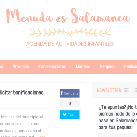
ca
Provincia
Extraescolares
Museos
Parques
Publici
NEWSLETTER
icitar bonificaciones
Comparte
0
¿Te apuntas? ¡No t
pierdas nada de lo
Tweet
 familias del municipio, el
pasa en Salamanc
osa convoca un año más
para tus peques!
familias numerosas en el