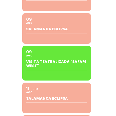
09
AGO
SALAMANCA ECLIPSA
09
AGO
VISITA TEATRALIZADA "SAFARI
WEST"
11
12
AGO
SALAMANCA ECLIPSA