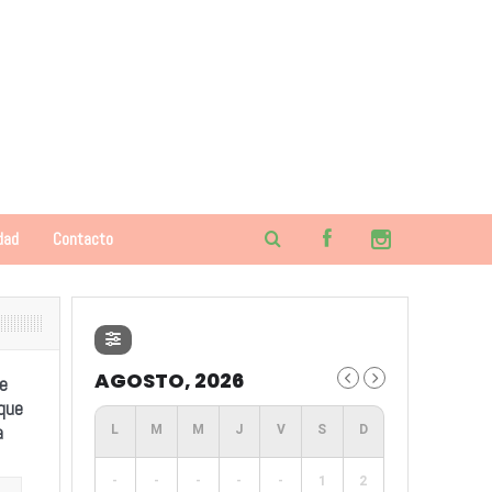
dad
Contacto
AGOSTO, 2026
e
 que
a
-
-
-
-
-
1
2