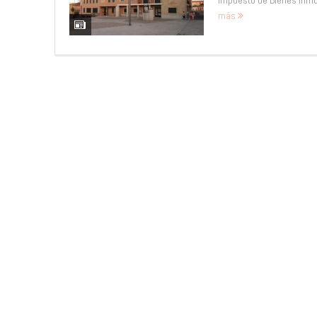
Impuesto de Bienes Inmue
más