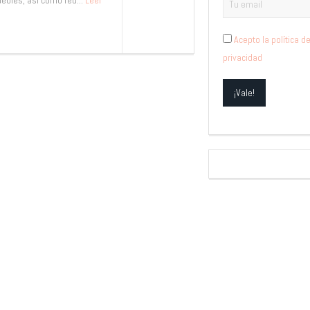
bles, así como red...
Leer
Acepto la política d
privacidad