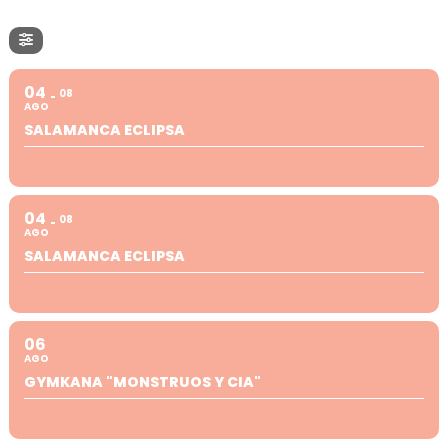
04
08
AGO
SALAMANCA ECLIPSA
04
08
AGO
SALAMANCA ECLIPSA
06
AGO
GYMKANA "MONSTRUOS Y CIA"