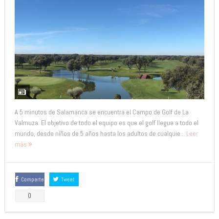
A 5 minutos de Salamanca se encuentra el Campo de Golf de La
Valmuza. El objetivo de todo el equipo es que el golf llegue a todo el
mundo, desde niños de 5 años hasta los adultos de cualquie...
Leer
más
Comparte
Tweet
0