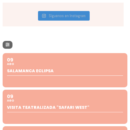
Síguenos en Instagram
09
AGO
SALAMANCA ECLIPSA
09
AGO
VISITA TEATRALIZADA "SAFARI WEST"