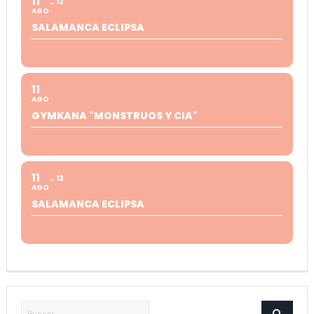
11
12
AGO
SALAMANCA ECLIPSA
11
AGO
GYMKANA "MONSTRUOS Y CIA"
11
12
AGO
SALAMANCA ECLIPSA