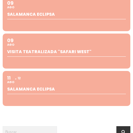
09
AGO
SALAMANCA ECLIPSA
09
AGO
VISITA TEATRALIZADA "SAFARI WEST"
11
12
AGO
SALAMANCA ECLIPSA