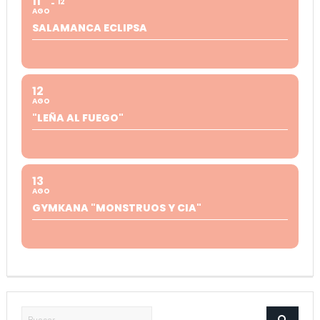
11
12
AGO
SALAMANCA ECLIPSA
12
AGO
"LEÑA AL FUEGO"
13
AGO
GYMKANA "MONSTRUOS Y CIA"