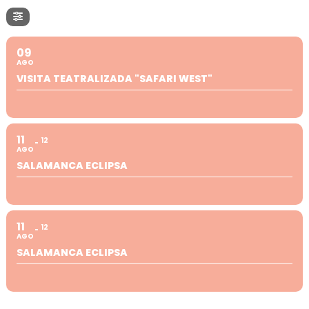
09
AGO
VISITA TEATRALIZADA "SAFARI WEST"
11
12
AGO
SALAMANCA ECLIPSA
11
12
AGO
SALAMANCA ECLIPSA