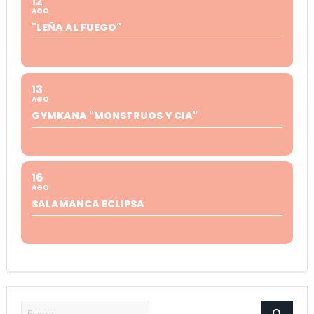
12
AGO
"LEÑA AL FUEGO"
13
AGO
GYMKANA "MONSTRUOS Y CIA"
16
AGO
SALAMANCA ECLIPSA