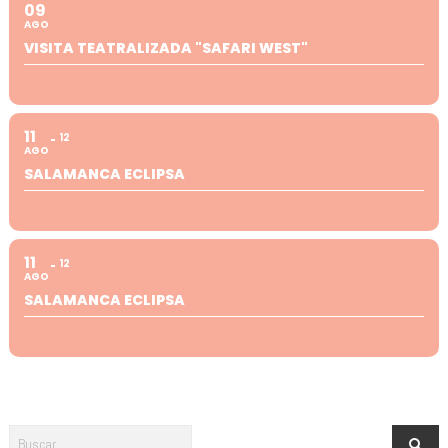
09
AGO
VISITA TEATRALIZADA "SAFARI WEST"
11
12
AGO
SALAMANCA ECLIPSA
11
12
AGO
SALAMANCA ECLIPSA