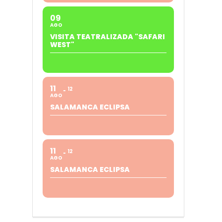
09
AGO
VISITA TEATRALIZADA "SAFARI
WEST"
11
12
AGO
SALAMANCA ECLIPSA
11
12
AGO
SALAMANCA ECLIPSA