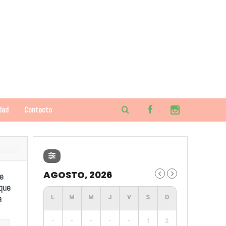
dad
Contacto
AGOSTO, 2026
e
 que
a
-
-
-
-
-
1
2