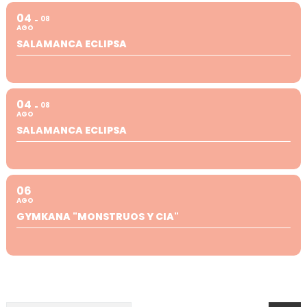
04
08
AGO
SALAMANCA ECLIPSA
04
08
AGO
SALAMANCA ECLIPSA
06
AGO
GYMKANA "MONSTRUOS Y CIA"