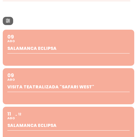
09
AGO
SALAMANCA ECLIPSA
09
AGO
VISITA TEATRALIZADA "SAFARI WEST"
11
12
AGO
SALAMANCA ECLIPSA