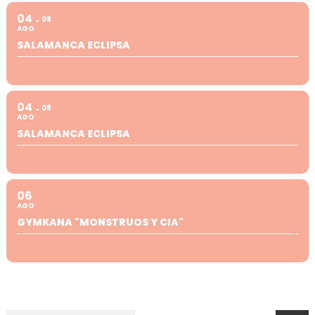
04
08
AGO
SALAMANCA ECLIPSA
04
08
AGO
SALAMANCA ECLIPSA
06
AGO
GYMKANA "MONSTRUOS Y CIA"