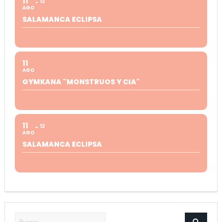
11
12
AGO
SALAMANCA ECLIPSA
11
AGO
GYMKANA "MONSTRUOS Y CIA"
11
12
AGO
SALAMANCA ECLIPSA