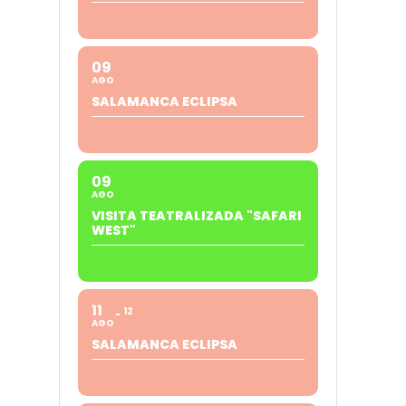
09
AGO
SALAMANCA ECLIPSA
09
AGO
VISITA TEATRALIZADA "SAFARI
WEST"
11
12
AGO
SALAMANCA ECLIPSA