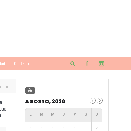
dad
Contacto
AGOSTO, 2026
e
 que
a
-
-
-
-
-
1
2