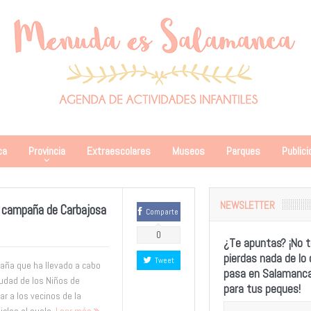
ca
Provincia
Extraescolares
Museos
Parques
Publici
NEWSLETTER
a campaña de Carbajosa
Comparte
0
¿Te apuntas? ¡No t
pierdas nada de lo
Tweet
ña que ha llevado a cabo
pasa en Salamanc
udad de los Niños de
para tus peques!
r a los vecinos de la