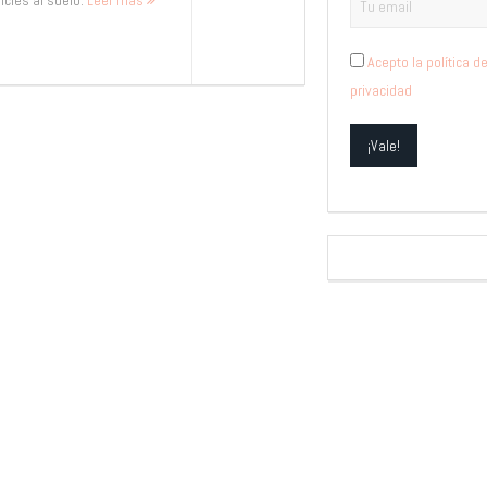
icles al suelo.
Leer más
Acepto la política d
privacidad