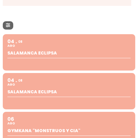
04
08
AGO
SALAMANCA ECLIPSA
04
08
AGO
SALAMANCA ECLIPSA
06
AGO
GYMKANA "MONSTRUOS Y CIA"