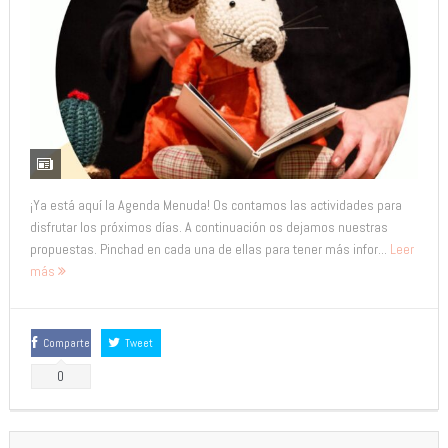
¡Ya está aquí la Agenda Menuda! Os contamos las actividades para
disfrutar los próximos días. A continuación os dejamos nuestras
propuestas. Pinchad en cada una de ellas para tener más infor...
Leer
más
Comparte
Tweet
0