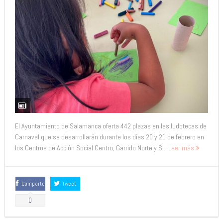
El Ayuntamiento de Salamanca oferta 442 plazas en las ludotecas de
Carnaval que se desarrollarán durante los días 20 y 21 de febrero en
los Centros de Acción Social Centro, Garrido Norte y S...
Leer más
Comparte
Tweet
0