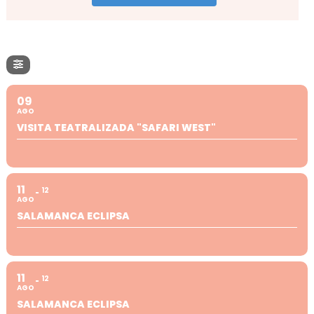
09
AGO
VISITA TEATRALIZADA "SAFARI WEST"
11
12
AGO
SALAMANCA ECLIPSA
11
12
AGO
SALAMANCA ECLIPSA