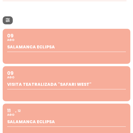
09
AGO
SALAMANCA ECLIPSA
09
AGO
VISITA TEATRALIZADA "SAFARI WEST"
11
12
AGO
SALAMANCA ECLIPSA