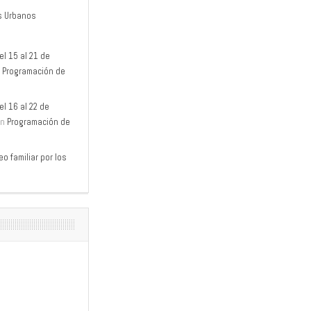
s Urbanos
l 15 al 21 de
n
Programación de
l 16 al 22 de
n
Programación de
o familiar por los