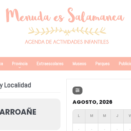
ca
Provincia
Extraescolares
Museos
Parques
Publici
y Localidad
AGOSTO, 2026
LARROAÑE
-
-
-
-
-