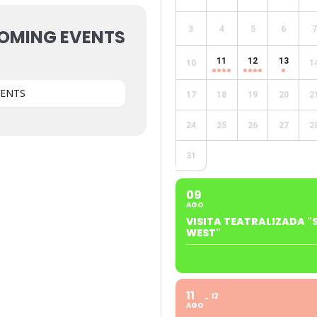
3
4
5
6
7
OMING EVENTS
11
12
13
10
1
VENTS
17
18
19
20
2
24
25
26
27
2
31
09
AGO
VISITA TEATRALIZADA "
WEST"
11
12
AGO