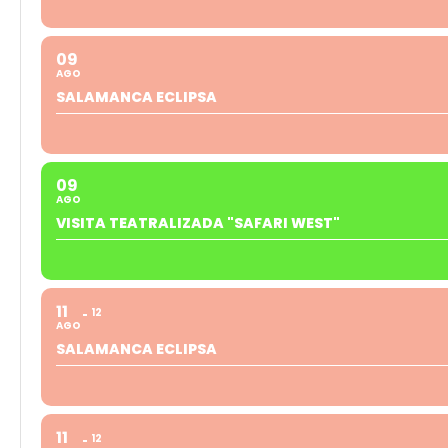
09
AGO
SALAMANCA ECLIPSA
09
AGO
VISITA TEATRALIZADA "SAFARI WEST"
11
12
AGO
SALAMANCA ECLIPSA
11
12