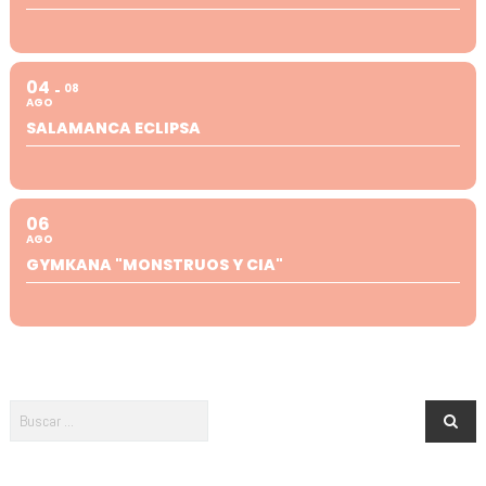
04
08
AGO
SALAMANCA ECLIPSA
06
AGO
GYMKANA "MONSTRUOS Y CIA"