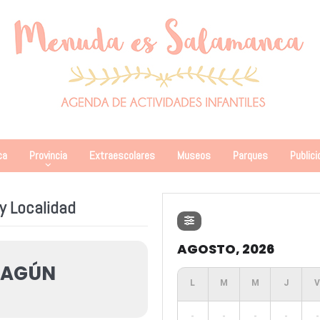
ca
Provincia
Extraescolares
Museos
Parques
Publici
y Localidad
AGOSTO, 2026
HAGÚN
-
-
-
-
-