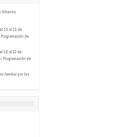
s Urbanos
l 15 al 21 de
n
Programación de
l 16 al 22 de
n
Programación de
o familiar por los