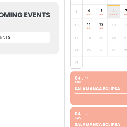
4
5
6
7
3
OMING EVENTS
11
12
10
13
1
VENTS
17
18
19
20
2
24
25
26
27
2
31
04
08
AGO
SALAMANCA ECLIPSA
04
08
AGO
SALAMANCA ECLIPSA