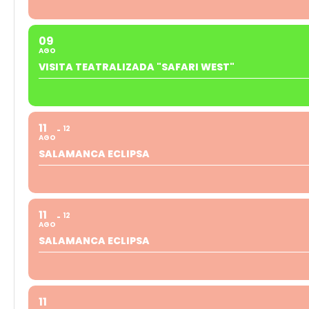
09
AGO
VISITA TEATRALIZADA "SAFARI WEST"
11
12
AGO
SALAMANCA ECLIPSA
11
12
AGO
SALAMANCA ECLIPSA
11