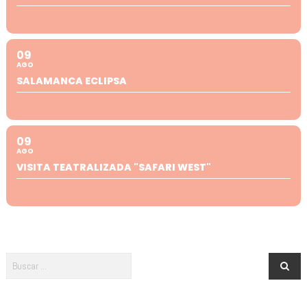
09
AGO
SALAMANCA ECLIPSA
09
AGO
VISITA TEATRALIZADA "SAFARI WEST"