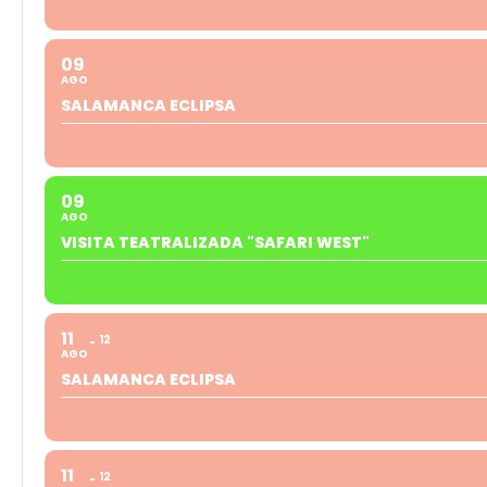
09
AGO
SALAMANCA ECLIPSA
09
AGO
VISITA TEATRALIZADA "SAFARI WEST"
11
12
AGO
SALAMANCA ECLIPSA
11
12