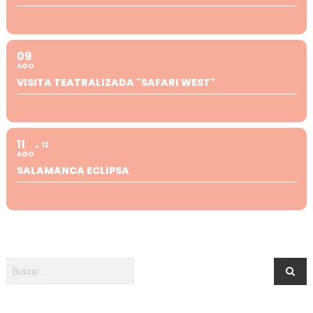
09
AGO
VISITA TEATRALIZADA "SAFARI WEST"
11
12
AGO
SALAMANCA ECLIPSA