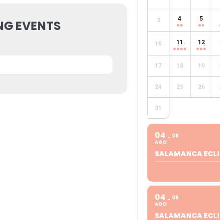
4
5
3
NG EVENTS
11
12
10
17
18
19
24
25
26
31
04
08
AGO
SALAMANCA ECLI
04
08
AGO
SALAMANCA ECLI