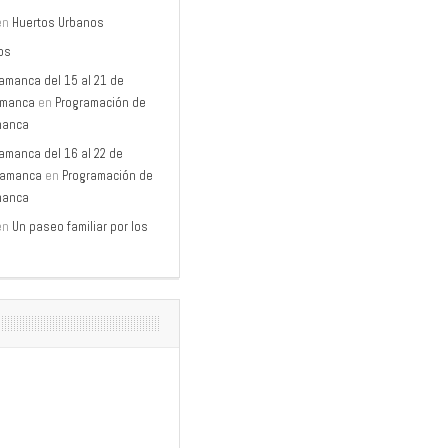
en
Huertos Urbanos
os
lamanca del 15 al 21 de
amanca
en
Programación de
amanca
lamanca del 16 al 22 de
lamanca
en
Programación de
amanca
en
Un paseo familiar por los