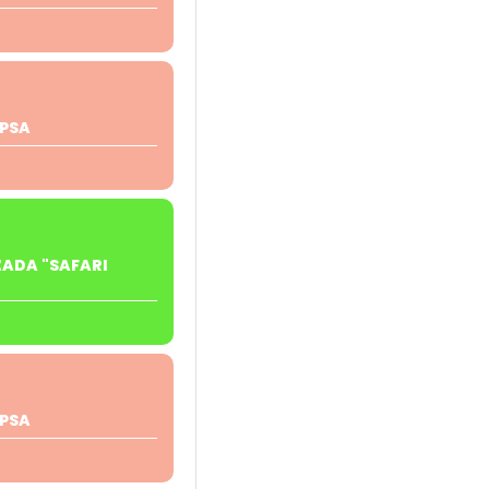
PSA
ZADA "SAFARI
PSA