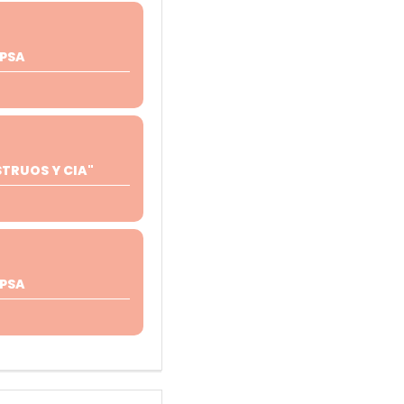
PSA
RUOS Y CIA"
PSA