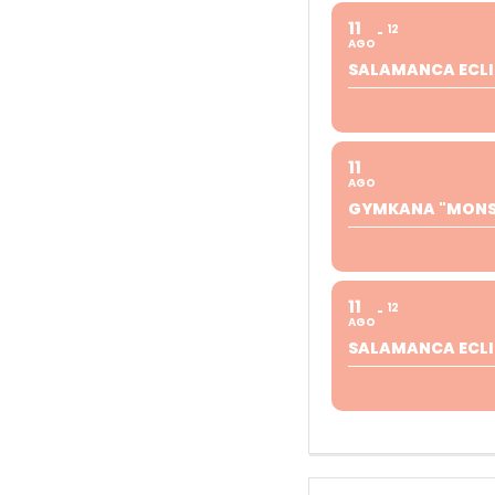
11
12
AGO
SALAMANCA ECLI
11
AGO
GYMKANA "MONST
11
12
AGO
SALAMANCA ECLI