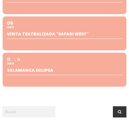
09
AGO
VISITA TEATRALIZADA "SAFARI WEST"
11
12
AGO
SALAMANCA ECLIPSA