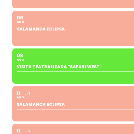
09
AGO
SALAMANCA ECLIPSA
09
AGO
VISITA TEATRALIZADA "SAFARI WEST"
11
12
AGO
SALAMANCA ECLIPSA
11
12