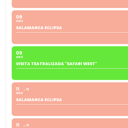
09
AGO
SALAMANCA ECLIPSA
09
AGO
VISITA TEATRALIZADA "SAFARI WEST"
11
12
AGO
SALAMANCA ECLIPSA
11
12