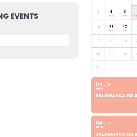
4
5
3
NG EVENTS
11
12
10
17
18
19
24
25
26
31
04
08
AGO
SALAMANCA ECLI
04
08
AGO
SALAMANCA ECLI