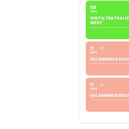
09
AGO
VISITA TEATRALI
WEST"
11
12
AGO
SALAMANCA ECLI
11
12
AGO
SALAMANCA ECLI