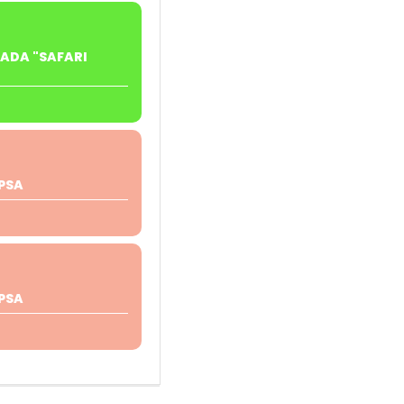
ZADA "SAFARI
PSA
PSA