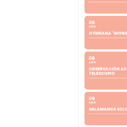
06
AGO
GYMKANA "MONST
06
AGO
OBSERVACIÓN A
TELESCOPIO
09
AGO
SALAMANCA ECLI