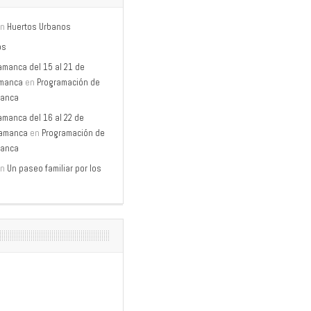
n
Huertos Urbanos
os
amanca del 15 al 21 de
amanca
en
Programación de
manca
amanca del 16 al 22 de
lamanca
en
Programación de
manca
n
Un paseo familiar por los