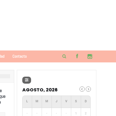
dad
Contacto
AGOSTO, 2026
e
 que
a
-
-
-
-
-
1
2