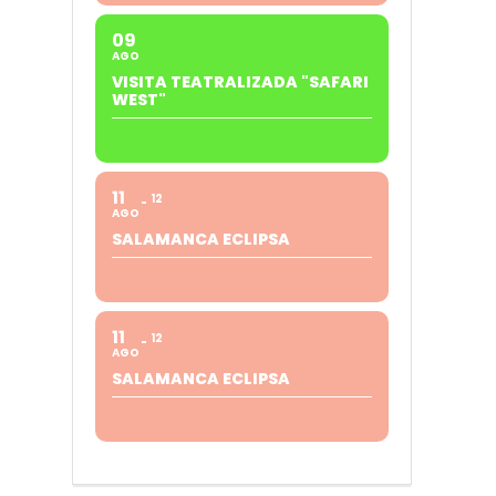
09
AGO
VISITA TEATRALIZADA "SAFARI
WEST"
11
12
AGO
SALAMANCA ECLIPSA
11
12
AGO
SALAMANCA ECLIPSA