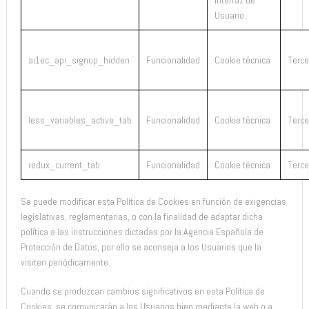
Usuario.
ai1ec_api_signup_hidden
Funcionalidad
Cookie técnica
Terce
less_variables_active_tab
Funcionalidad
Cookie técnica
Terce
redux_current_tab
Funcionalidad
Cookie técnica
Terce
Se puede modificar esta Política de Cookies en función de exigencias
legislativas, reglamentarias, o con la finalidad de adaptar dicha
política a las instrucciones dictadas por la Agencia Española de
Protección de Datos, por ello se aconseja a los Usuarios que la
visiten periódicamente.
Cuando se produzcan cambios significativos en esta Política de
Cookies, se comunicarán a los Usuarios bien mediante la web o a