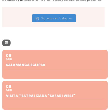
Síguenos en Instagram
09
AGO
SALAMANCA ECLIPSA
09
AGO
VISITA TEATRALIZADA "SAFARI WEST"