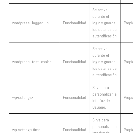
Se activa
durante el
wordpress_logged_in_
Funcionalidad
login y guarda
Propi
los detalles de
autentificación.
Se activa
durante el
wordpress_test_cookie
Funcionalidad
login y guarda
Propi
los detalles de
autentificación.
Sirve para
personalizar la
wp-settings-
Funcionalidad
Propi
Interfaz de
Usuario.
Sirve para
personalizar la
wp-settings-time-
Funcionalidad
Propi
Interfaz de