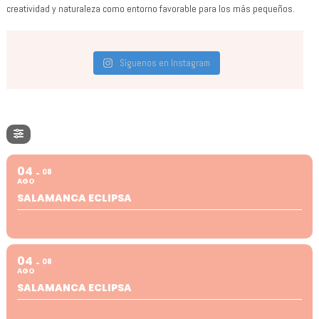
creatividad y naturaleza como entorno favorable para los más pequeños.
Síguenos en Instagram
04
08
AGO
SALAMANCA ECLIPSA
04
08
AGO
SALAMANCA ECLIPSA