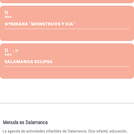
11
AGO
GYMKANA "MONSTRUOS Y CIA"
11
12
AGO
SALAMANCA ECLIPSA
Menuda es Salamanca
La agenda de actividades infantiles de Salamanca. Ocio infantil, educación,