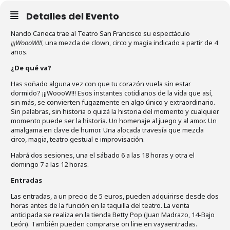
Detalles del Evento
Nando Caneca trae al Teatro San Francisco su espectáculo
¡¡¡WoooW!!!
, una mezcla de clown, circo y magia indicado a partir de 4
años.
¿De qué va?
Has soñado alguna vez con que tu corazón vuela sin estar
dormido? ¡¡¡WoooW!!! Esos instantes cotidianos de la vida que así,
sin más, se convierten fugazmente en algo único y extraordinario.
Sin palabras, sin historia o quizá la historia del momento y cualquier
momento puede ser la historia. Un homenaje al juego y al amor. Un
amalgama en clave de humor. Una alocada travesía que mezcla
circo, magia, teatro gestual e improvisación.
Habrá dos sesiones, una el sábado 6 a las 18 horas y otra el
domingo 7 a las 12 horas.
Entradas
Las entradas, a un precio de 5 euros, pueden adquirirse desde dos
horas antes de la función en la taquilla del teatro. La venta
anticipada se realiza en la tienda Betty Pop (Juan Madrazo, 14-Bajo
León). También pueden comprarse on line en vayaentradas.