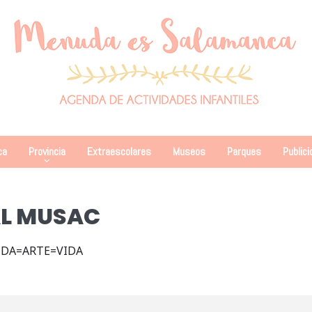
ca
Provincia
Extraescolares
Museos
Parques
Publici
AL MUSAC
IDA=ARTE=VIDA