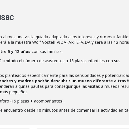
Musac
l mes una visita guiada adaptada a los intereses y ritmos infantile
 será a la muestra Wolf Vostell. VIDA=ARTE=VIDA y será a las 12 hora
tre 5 y 12 años
con sus familias.
 limitado el número de asistentes a 15 plazas infantiles con sus
rios planteados específicamente para las sensibilidades y potencialid
padres y madres podrán descubrir un museo diferente a travé
renderán algunas pautas para conseguir que las visitas a museos resu
s más pequeños.
 aforo (15 plazas + acompañantes).
de encuentro desde 10 minutos antes de comenzar la actividad en taq