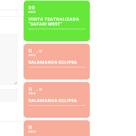
09
AGO
VISITA TEATRALIZADA
"SAFARI WEST"
11
12
AGO
SALAMANCA ECLIPSA
11
12
AGO
SALAMANCA ECLIPSA
11
AGO