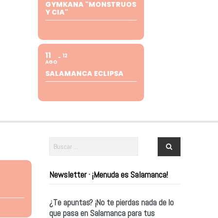
GYMKANA "MONSTRUOS
Y CIA"
11
12
AGO
SALAMANCA ECLIPSA
Newsletter · ¡Menuda es Salamanca!
¿Te apuntas? ¡No te pierdas nada de lo
que pasa en Salamanca para tus