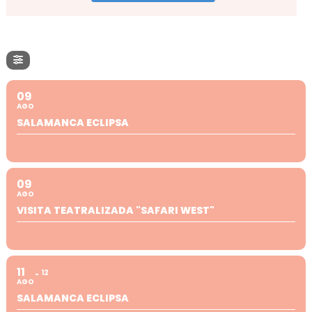
09
AGO
SALAMANCA ECLIPSA
09
AGO
VISITA TEATRALIZADA "SAFARI WEST"
11
12
AGO
SALAMANCA ECLIPSA