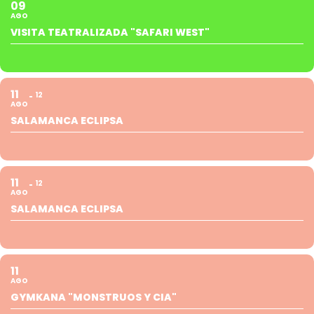
09
AGO
VISITA TEATRALIZADA "SAFARI WEST"
11
12
AGO
SALAMANCA ECLIPSA
11
12
AGO
SALAMANCA ECLIPSA
11
AGO
GYMKANA "MONSTRUOS Y CIA"