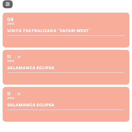
09
AGO
VISITA TEATRALIZADA "SAFARI WEST"
11
12
AGO
SALAMANCA ECLIPSA
11
12
AGO
SALAMANCA ECLIPSA