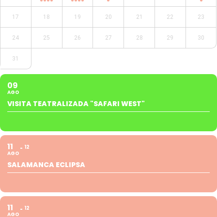
17
18
19
20
21
22
23
24
25
26
27
28
29
30
31
09
AGO
VISITA TEATRALIZADA "SAFARI WEST"
11
12
AGO
SALAMANCA ECLIPSA
11
12
AGO