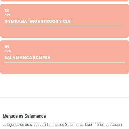
13
AGO
GYMKANA "MONSTRUOS Y CIA"
16
AGO
SALAMANCA ECLIPSA
Menuda es Salamanca
La agenda de actividades infantiles de Salamanca. Ocio infantil, educación,