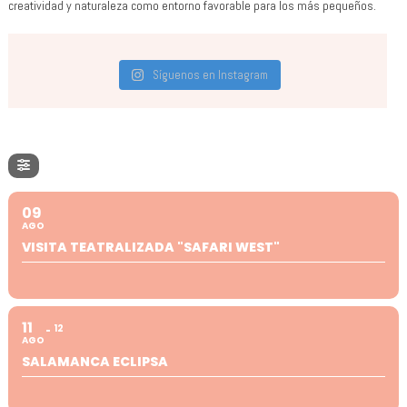
creatividad y naturaleza como entorno favorable para los más pequeños.
Síguenos en Instagram
09
AGO
VISITA TEATRALIZADA "SAFARI WEST"
11
12
AGO
SALAMANCA ECLIPSA