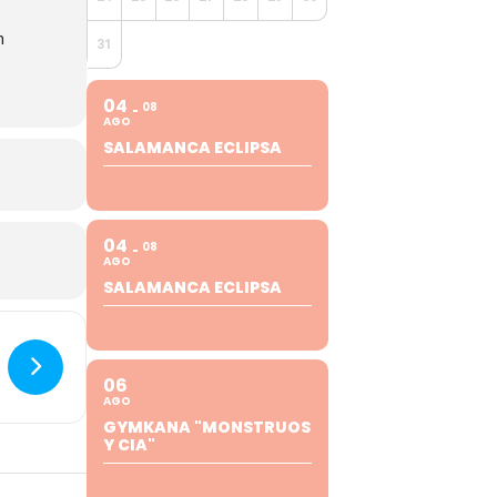
n
31
04
08
AGO
SALAMANCA ECLIPSA
04
08
AGO
SALAMANCA ECLIPSA
06
AGO
GYMKANA "MONSTRUOS
Y CIA"