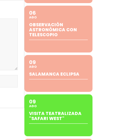
06
AGO
OBSERVACIÓN
ASTRONÓMICA CON
TELESCOPIO
09
AGO
SALAMANCA ECLIPSA
09
AGO
VISITA TEATRALIZADA
"SAFARI WEST"