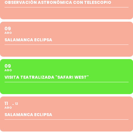
OBSERVACIÓN ASTRONÓMICA CON TELESCOPIO
09
AGO
SALAMANCA ECLIPSA
09
AGO
VISITA TEATRALIZADA "SAFARI WEST"
11
12
AGO
SALAMANCA ECLIPSA