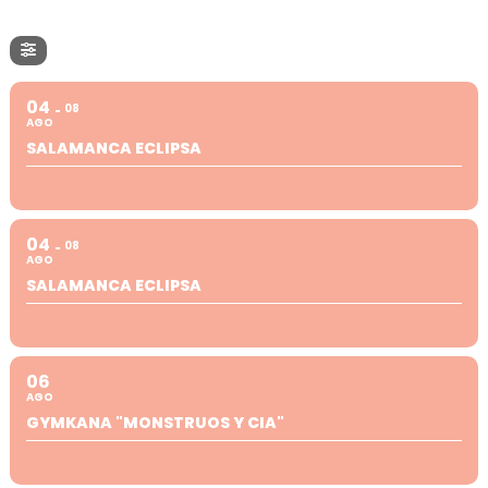
04
08
AGO
SALAMANCA ECLIPSA
04
08
AGO
SALAMANCA ECLIPSA
06
AGO
GYMKANA "MONSTRUOS Y CIA"